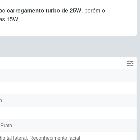
 ao
, porém o
carregamento turbo de 25W
nas 15W.
m
 Prata
igital lateral, Reconhecimento facial