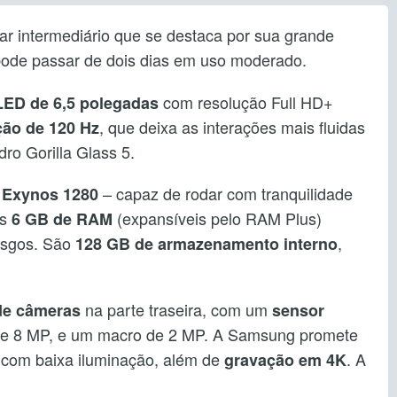
ar intermediário que se destaca por sua grande
pode passar de dois dias em uso moderado.
com resolução Full HD+
LED de 6,5 polegadas
, que deixa as interações mais fluidas
ção de 120 Hz
dro Gorilla Glass 5.
– capaz de rodar com tranquilidade
 Exynos 1280
os
(expansíveis pelo RAM Plus)
6 GB de RAM
gasgos. São
,
128 GB de armazenamento interno
na parte traseira, com um
 de câmeras
sensor
 de 8 MP, e um macro de 2 MP. A Samsung promete
 com baixa iluminação, além de
. A
gravação em 4K