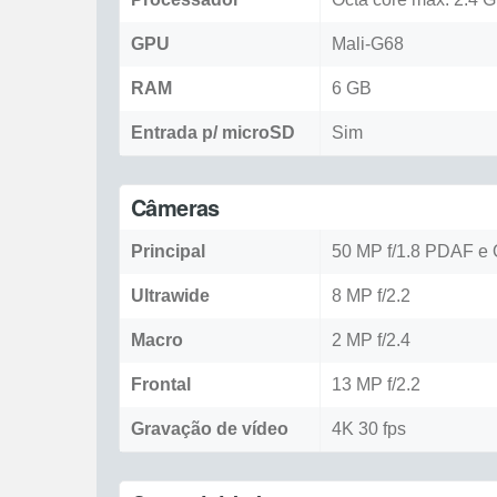
GPU
Mali-G68
RAM
6 GB
Entrada p/ microSD
Sim
Câmeras
Principal
50 MP f/1.8 PDAF e 
Ultrawide
8 MP f/2.2
Macro
2 MP f/2.4
Frontal
13 MP f/2.2
Gravação de vídeo
4K 30 fps