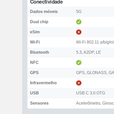
Conectividade
Dados móveis
5G
Dual chip
eSim
Wi-Fi
Wi-Fi 802.11 a/b/g/n/
Bluetooth
5.3, A2DP, LE
NFC
GPS
GPS, GLONASS, GA
Infravermelho
USB
USB C 3.0 OTG
Sensores
Acelerômetro, Giros