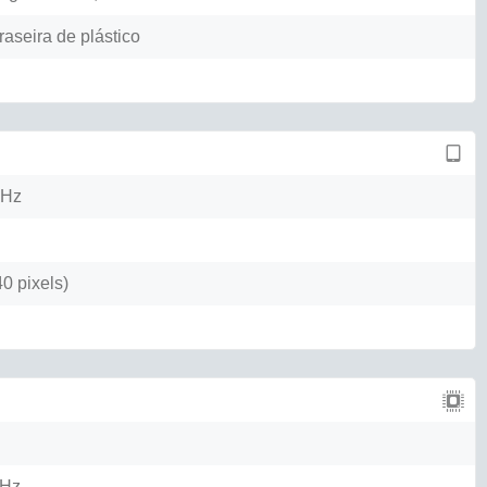
raseira de plástico
0Hz
0 pixels)
GHz