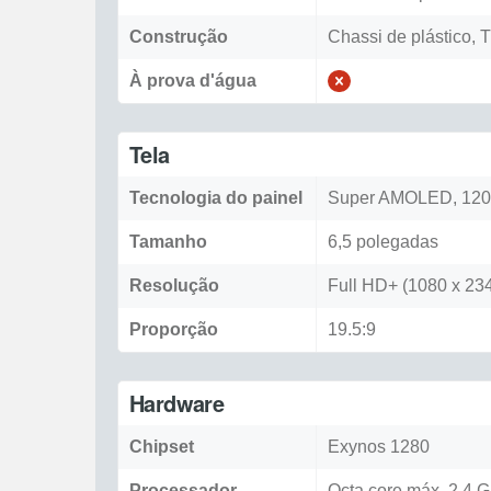
Construção
Chassi de plástico, T
À prova d'água
Tela
Tecnologia do painel
Super AMOLED, 12
Tamanho
6,5 polegadas
Resolução
Full HD+ (1080 x 234
Proporção
19.5:9
Hardware
Chipset
Exynos 1280
Processador
Octa core máx. 2.4 