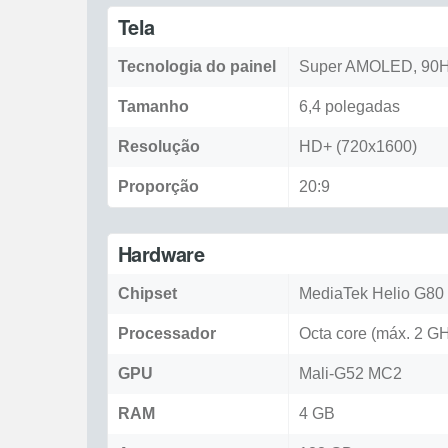
Tela
Tecnologia do painel
Super AMOLED, 90
Tamanho
6,4 polegadas
Resolução
HD+ (720x1600)
Proporção
20:9
Hardware
Chipset
MediaTek Helio G80
Processador
Octa core (máx. 2 G
GPU
Mali-G52 MC2
RAM
4 GB