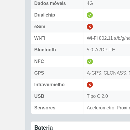
Dados móveis
4G
Dual chip
eSim
Wi-Fi
Wi-Fi 802.11 a/b/g/n
Bluetooth
5.0, A2DP, LE
NFC
GPS
A-GPS, GLONASS, 
Infravermelho
USB
Tipo C 2.0
Sensores
Acelerômetro, Proxi
Bateria