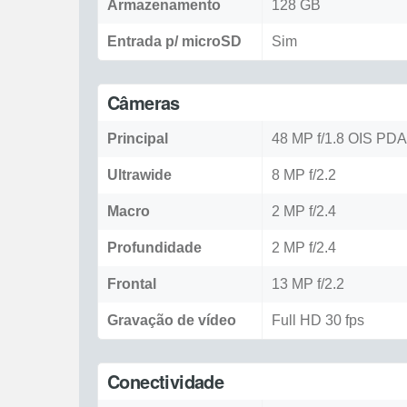
Armazenamento
128 GB
Entrada p/ microSD
Sim
Câmeras
Principal
48 MP f/1.8 OIS PD
Ultrawide
8 MP f/2.2
Macro
2 MP f/2.4
Profundidade
2 MP f/2.4
Frontal
13 MP f/2.2
Gravação de vídeo
Full HD 30 fps
Conectividade