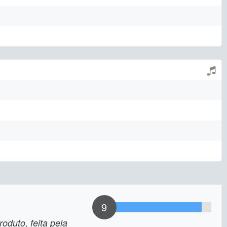
9
oduto, feita pela