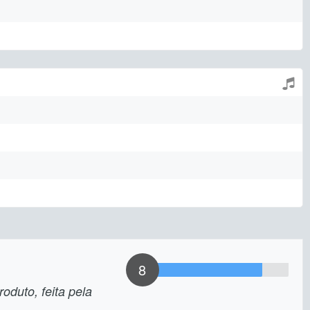
8
oduto, feita pela