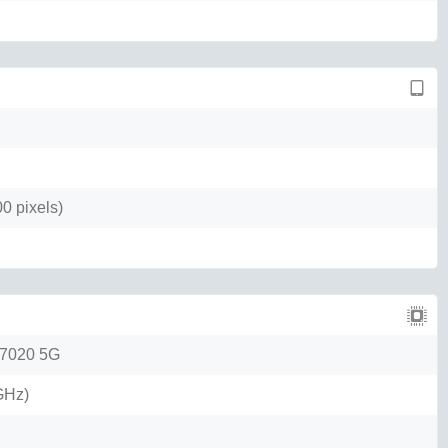
0 pixels)
 7020 5G
GHz)