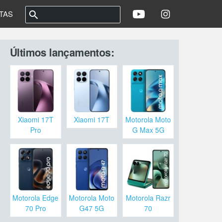
STAS
search
Últimos lançamentos:
Xiaomi 17T
Xiaomi 17T
Motorola Moto
Pro
G Max 5G
Motorola Edge
Motorola Moto
Motorola Razr
70 Pro
G47 5G
70