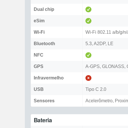
Dual chip
eSim
Wi-Fi
Wi-Fi 802.11 a/b/g/n/
Bluetooth
5.3, A2DP, LE
NFC
GPS
A-GPS, GLONASS, 
Infravermelho
USB
Tipo C 2.0
Sensores
Acelerômetro, Proxi
Bateria