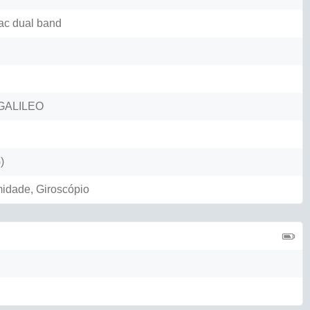
/ac dual band
GALILEO
)
midade, Giroscópio