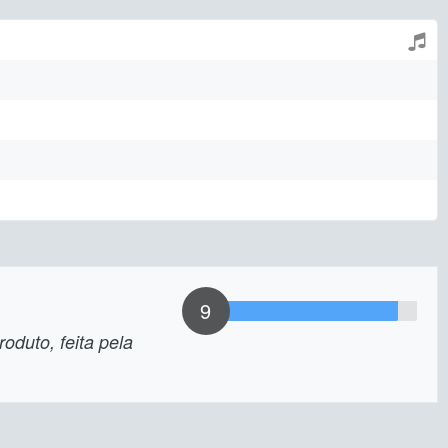
9
oduto, feita pela