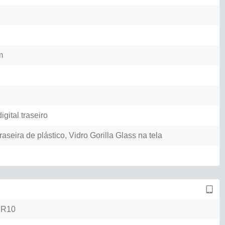
m
igital traseiro
raseira de plástico, Vidro Gorilla Glass na tela
DR10