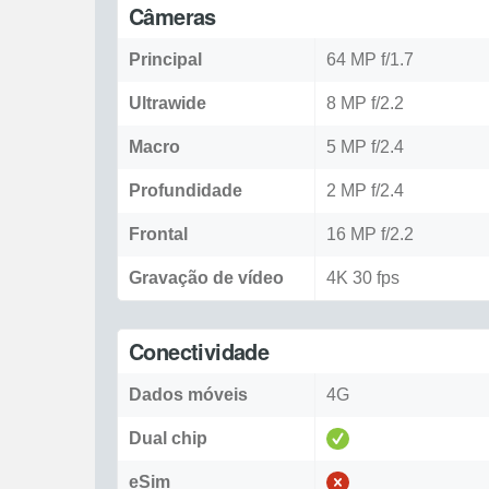
Câmeras
Principal
64 MP f/1.7
Ultrawide
8 MP f/2.2
Macro
5 MP f/2.4
Profundidade
2 MP f/2.4
Frontal
16 MP f/2.2
Gravação de vídeo
4K 30 fps
Conectividade
Dados móveis
4G
Dual chip
eSim