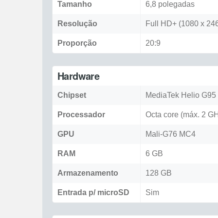
Tamanho
6,8 polegadas
Resolução
Full HD+ (1080 x 246
Proporção
20:9
Hardware
Chipset
MediaTek Helio G95
Processador
Octa core (máx. 2 G
GPU
Mali-G76 MC4
RAM
6 GB
Armazenamento
128 GB
Entrada p/ microSD
Sim