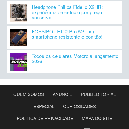
Headphone Philips Fidelio X2HR:
experiência de estúdio por preço
acessível
FOSSIBOT F112 Pro 5G: um
smartphone resistente e bonitão!
Todos os celulares Motorola lançamento
2026
QUEM SOMOS
ANUNCIE
PUBLIEDITORIAL
ESPECIAL
CURIOSIDADES
POLÍTICA DE PRIVACIDADE
MAPA DO SITE