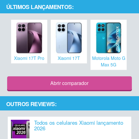
ÚLTIMOS LANÇAMENTOS:
Xiaomi 17T Pro
Xiaomi 17T
Motorola Moto G
Max 5G
Abrir comparador
OUTROS REVIEWS:
Todos os celulares Xiaomi lançamento
2026