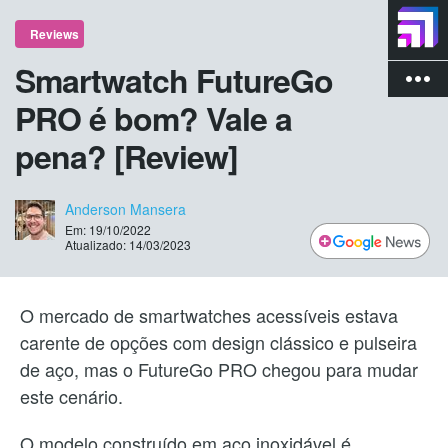
Reviews
Smartwatch FutureGo
more_vert
PRO é bom? Vale a
pena? [Review]
Anderson Mansera
Em: 19/10/2022
Atualizado: 14/03/2023
O mercado de smartwatches acessíveis estava
carente de opções com design clássico e pulseira
de aço, mas o FutureGo PRO chegou para mudar
este cenário.
O modelo construído em aço inoxidável é