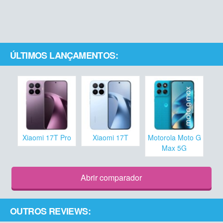
ÚLTIMOS LANÇAMENTOS:
Xiaomi 17T Pro
Xiaomi 17T
Motorola Moto G
Max 5G
Abrir comparador
OUTROS REVIEWS: