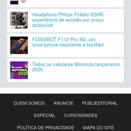
Headphone Philips Fidelio X2HR:
experiência de estúdio por preço
acessível
FOSSIBOT F112 Pro 5G: um
smartphone resistente e bonitão!
Todos os celulares Motorola lançamento
2026
QUEM SOMOS
ANUNCIE
PUBLIEDITORIAL
ESPECIAL
CURIOSIDADES
POLÍTICA DE PRIVACIDADE
MAPA DO SITE