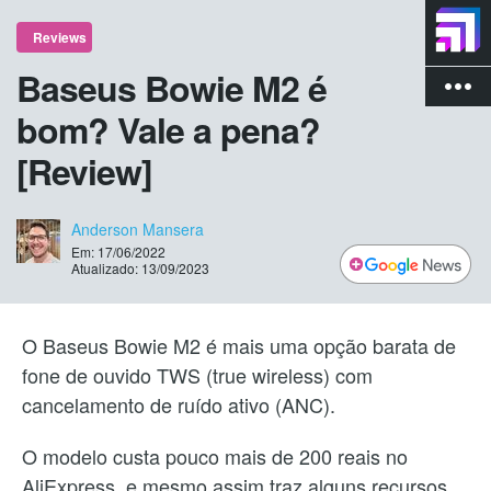
Reviews
Baseus Bowie M2 é
more_vert
bom? Vale a pena?
[Review]
Anderson Mansera
Em: 17/06/2022
Atualizado: 13/09/2023
O Baseus Bowie M2 é mais uma opção barata de
fone de ouvido TWS (true wireless) com
cancelamento de ruído ativo (ANC).
O modelo custa pouco mais de 200 reais no
AliExpress, e mesmo assim traz alguns recursos