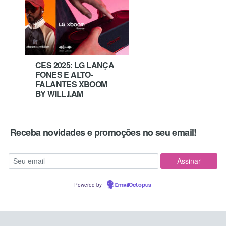
CES 2025: LG LANÇA
FONES E ALTO-
FALANTES XBOOM
BY WILL.I.AM
Receba novidades e promoções no seu email!
Powered by
EmailOctopus