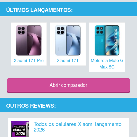
ÚLTIMOS LANÇAMENTOS:
Xiaomi 17T Pro
Xiaomi 17T
Motorola Moto G
Max 5G
Abrir comparador
OUTROS REVIEWS:
Todos os celulares Xiaomi lançamento
2026