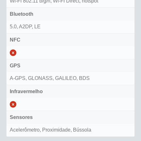
Wi-Fi 802.11 b/g/n, Wi-Fi Direct, hotspot
Bluetooth
5.0, A2DP, LE
NFC
GPS
A-GPS, GLONASS, GALILEO, BDS
Infravermelho
Sensores
Acelerômetro, Proximidade, Bússola