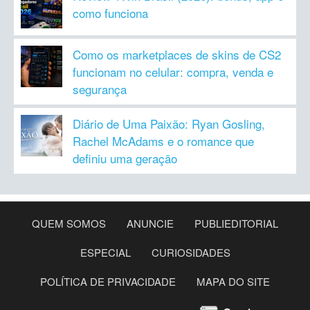
como funciona
Como os marketplaces de skins de CS2
funcionam no celular: compra, venda e
segurança
Diário de Uma Paixão: Ryan Gosling,
Rachel McAdams e o romance que
definiu uma geração
QUEM SOMOS
ANUNCIE
PUBLIEDITORIAL
ESPECIAL
CURIOSIDADES
POLÍTICA DE PRIVACIDADE
MAPA DO SITE