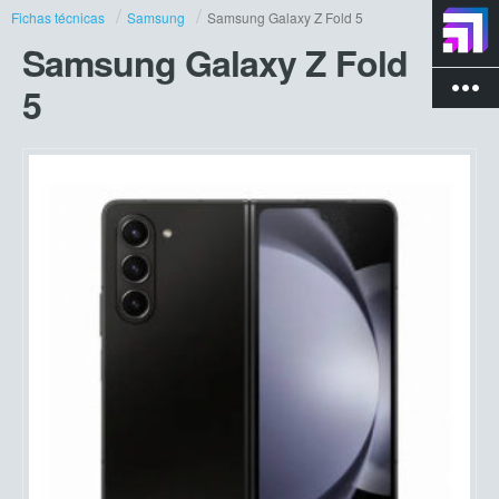
Fichas técnicas
Samsung
Samsung Galaxy Z Fold 5
Samsung Galaxy Z Fold
more_vert
5