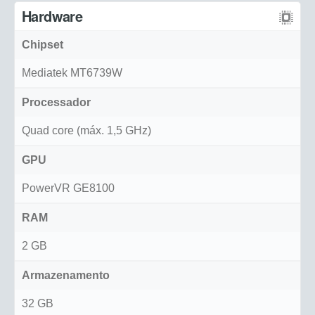
Hardware
Chipset
Mediatek MT6739W
Processador
Quad core (máx. 1,5 GHz)
GPU
PowerVR GE8100
RAM
2 GB
Armazenamento
32 GB