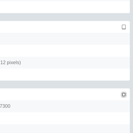
12 pixels)
 7300