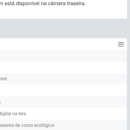
 está disponível na câmera traseira.
5 mm
a
igital na tela
Traseira de couro ecológico