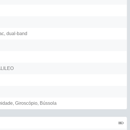
/ac, dual-band
ALILEO
midade, Giroscópio, Bússola