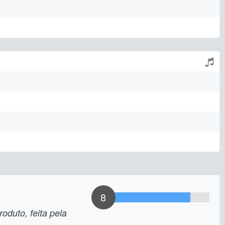
8
oduto, feita pela