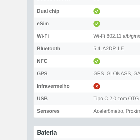
Dual chip
eSim
Wi-Fi
Wi-Fi 802.11 a/b/g/n
Bluetooth
5.4, A2DP, LE
NFC
GPS
GPS, GLONASS, G
Infravermelho
USB
Tipo C 2.0 com OTG
Sensores
Acelerômetro, Proxi
Bateria