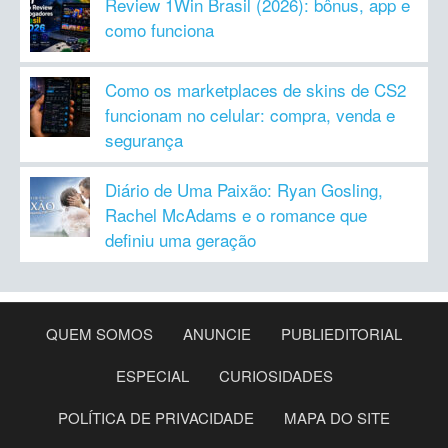
Review 1Win Brasil (2026): bônus, app e
como funciona
Como os marketplaces de skins de CS2
funcionam no celular: compra, venda e
segurança
Diário de Uma Paixão: Ryan Gosling,
Rachel McAdams e o romance que
definiu uma geração
QUEM SOMOS
ANUNCIE
PUBLIEDITORIAL
ESPECIAL
CURIOSIDADES
POLÍTICA DE PRIVACIDADE
MAPA DO SITE