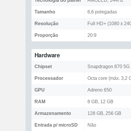
Tecnologia do painel
AMOLED, 144Hz
Tamanho
6,6 polegadas
Resolução
Full HD+ (1080 x 240
Proporção
20:9
Hardware
Chipset
Snapdragon 870 5G
Processador
Octa core (máx. 3,2 
GPU
Adreno 650
RAM
8 GB, 12 GB
Armazenamento
128 GB, 256 GB
Entrada p/ microSD
Não