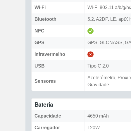
Wi-Fi
Wi-Fi 802.11 a/b/g/n/
Bluetooth
5.2, A2DP, LE, aptX 
NFC
GPS
GPS, GLONASS, GA
Infravermelho
USB
Tipo C 2.0
Acelerômetro, Proxi
Sensores
Gravidade
Bateria
Capacidade
4650 mAh
Carregador
120W