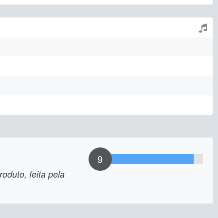
9
oduto, feita pela