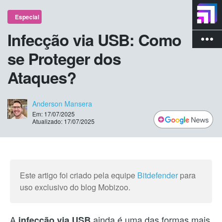
Especial
Infecção via USB: Como
more_vert
se Proteger dos
Ataques?
Anderson Mansera
Em: 17/07/2025
Atualizado: 17/07/2025
Este artigo foi criado pela equipe
Bitdefender
para
uso exclusivo do blog Mobizoo.
A
ainda é uma das formas mais
infecção via USB