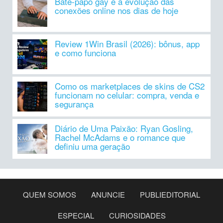
Bate-papo gay e a evolução das
conexões online nos dias de hoje
Review 1Win Brasil (2026): bônus, app
e como funciona
Como os marketplaces de skins de CS2
funcionam no celular: compra, venda e
segurança
Diário de Uma Paixão: Ryan Gosling,
Rachel McAdams e o romance que
definiu uma geração
QUEM SOMOS
ANUNCIE
PUBLIEDITORIAL
ESPECIAL
CURIOSIDADES