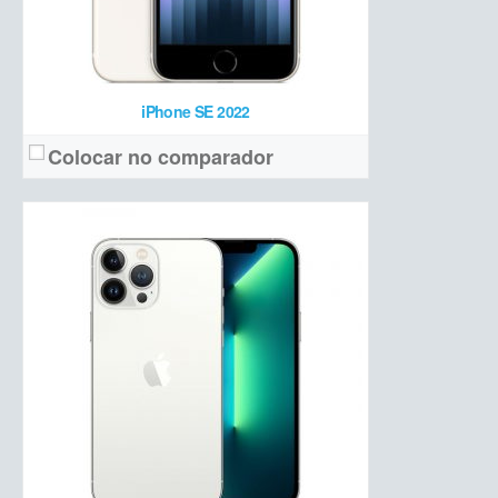
iPhone SE 2022
Colocar no comparador
OLED 6,1 polegadas Full HD+ com 120 Hz
Tela:
Tripla (12 MP + 12 MP teleobjetiva +12 MP ultrawide + ToF 3D)
Câmera:
Apple A15 Bionic + 6 GB de RAM + 128/256/512 GB de armazenamento
Hardware:
3125 mAh
Bateria:
a partir de R$ 9.499 (128 GB)
Preço de lançamento:
Ver detalhes →