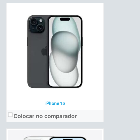
OLED 6,7 polegadas Full HD+ com 120 Hz
Tela:
Tripla (48 MP + 12 MP teleobjetiva +12 MP ultrawide + ToF 3D)
Câmera:
Apple A16 Bionic + 6 GB de RAM + 128/256/512GB/1TB de armazenamento
Hardware:
4373 mAh
Bateria:
a partir de R$ R$ 10.499 (128 GB)
Preço de lançamento:
Ver detalhes →
iPhone 15
Colocar no comparador