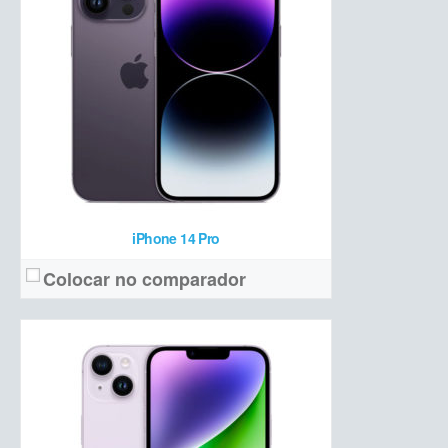
Apple A15 Bionic + 4 GB de RAM + 128/256/512GB/ de armazenamento
Hardware:
4373 mAh
Bateria:
R$ 8.599
Preço de lançamento:
Ver detalhes →
iPhone 14 Pro
Colocar no comparador
OLED 6,1 polegadas Full HD+
Tela:
Dupla (12 MP + 12 MP ultrawide)
Câmera:
Apple A15 Bionic + 4 GB de RAM + 128/256/512 GB NVMe
Hardware: