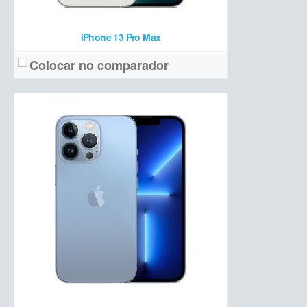
iPhone 13 Pro Max
Colocar no comparador
Super Retina XDR OLED, 5,4 polegadas e Full HD+
Tela:
Dupla (13 MP + 12 MP ultrawide)
Câmera:
Apple A15 Bionic + 4 GB de RAM + 128/256/512 GB de armazenamento
Hardware:
2438 mAh (17 horas de autonomia)
Bateria:
a partir de R$ R$ 6.599 (128 GB)
Preço de lançamento:
Ver detalhes →