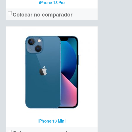
iPhone 13 Pro
Colocar no comparador
OLED 6,1 polegadas Full HD+
Tela:
Dupla (12 MP + 12 MP ultrawide)
Câmera:
Apple A15 Bionic + 6 GB de RAM + 128/256/512 GB NVMe
Hardware:
3095 mAh
Bateria:
a partir de R$ 7.599 (128 GB)
Preço de lançamento:
Ver detalhes →
iPhone 13 Mini