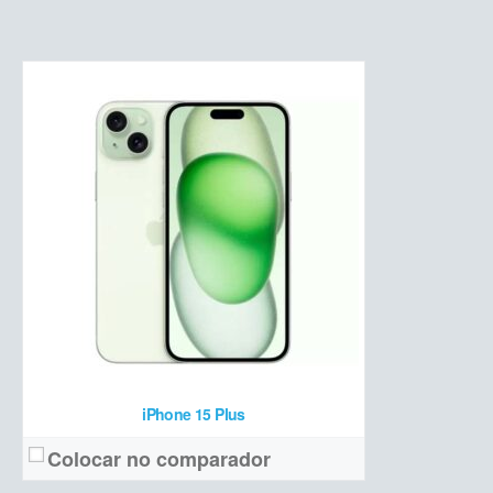
OLED 6,1 polegadas Full HD+, HDR e Dolby Vision
Tela:
Dupla (48 MP + 12 MP ultrawide)
Câmera:
Apple A16 Bionic + 6 GB de RAM + 128/256/512 GB NVMe
Hardware:
3349 mAh
Bateria:
R$ 7.599
Preço de lançamento:
Ver detalhes →
iPhone 15 Plus
Colocar no comparador