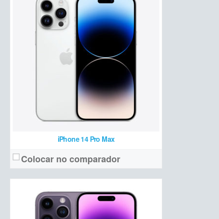
OLED 6,1 polegadas Full HD+ com 120 Hz
Tela:
Tripla (48 MP + 12 MP teleobjetiva + 12 MP ultrawide + ToF 3D)
Câmera:
Apple A16 Bionic + 6 GB de RAM + 128/256/512 GB e 1 TB de armazenamento
Hardware:
3125 mAh
Bateria:
a partir de R$ 9.499 (128 GB)
Preço de lançamento:
Ver detalhes →
iPhone 14 Pro Max
Colocar no comparador
OLED 6,7 polegadas Full HD+
Tela:
Tripla (12 MP + 12 MP ultrawide)
Câmera: