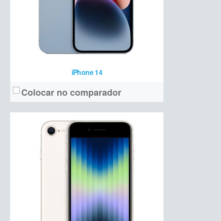
Ver detalhes →
iPhone 14
Colocar no comparador
OLED 6,7 polegadas Full HD+ com 120 Hz
Tela:
Tripla (12 MP + 12 MP teleobjetiva +12 MP ultrawide + ToF 3D)
Câmera:
Apple A15 Bionic + 6 GB de RAM + 128/256/512GB/1TB de armazenamento
Hardware:
4373 mAh
Bateria:
a partir de R$ R$ 10.499 (128 GB)
Preço de lançamento:
Ver detalhes →