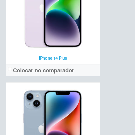
3095 mAh
Bateria:
R$ 7.599
Preço de lançamento:
Ver detalhes →
iPhone 14 Plus
Colocar no comparador
IPS 4,7 polegadas HD
Tela:
12 MP f/1.8 OIS
Câmera:
Apple A15 Bionic + 3 GB de RAM + 64/128/256 GB NVMe
Hardware:
a confirmar
Bateria:
a partir de R$ 4.199 (64 GB)
Preço de lançamento: